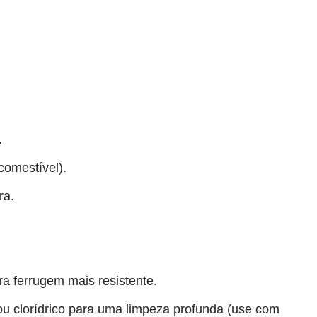
.
comestível).
ra.
ra ferrugem mais resistente.
ou clorídrico para uma limpeza profunda (use com